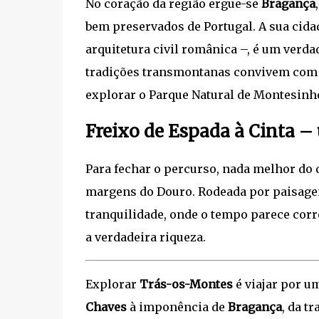
No coração da região ergue-se
Bragança
bem preservados de Portugal. A sua cid
arquitetura civil românica –, é um verd
tradições transmontanas convivem com 
explorar o Parque Natural de Montesinho
Freixo de Espada à Cinta –
Para fechar o percurso, nada melhor do 
margens do Douro. Rodeada por paisagen
tranquilidade, onde o tempo parece corre
a verdadeira riqueza.
Explorar
Trás-os-Montes
é viajar por um
Chaves
à imponência de
Bragança
, da t