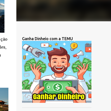
Ganha Dinheio com a TEMU
ição
les,
a