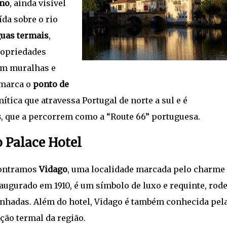
no
, ainda visível
da sobre o rio
uas termais
,
ropriedades
com muralhas e
 marca o
ponto de
mítica que atravessa Portugal de norte a sul e é
s
, que a percorrem como a “Route 66” portuguesa.
o Palace Hotel
contramos
Vidago
, uma localidade marcada pelo charme 
naugurado em 1910, é um símbolo de luxo e requinte, rod
nhadas. Além do hotel, Vidago é também conhecida pel
ção termal da região.