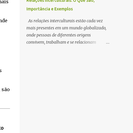
Relações Interculturais: O Que São,
mais
Ribeira oferece uma vista incrível da Ponte
Importância e Exemplos
Luís I e de Vila Nova de Gaia iluminada,
criando o cenário ideal para uma noite
nde
As relações interculturais estão cada vez
especial. 2. Jantar à luz das velas O Porto
mais presentes em um mundo globalizado,
tem restaurantes intimistas perfeitos para
onde pessoas de diferentes origens
encontros românticos. Experimente um
convivem, trabalham e se relacionam
jantar com vista para o rio ou em espaços
diariamente. Entender esse conceito é
mais escondidos pelas ruas da Baixa. A
fundamental para promover respeito,
gastronomia portuense, acompanhada por
cooperação e crescimento pessoal e
um bom vinho, garante um ambiente
s
profissional. O Que São Relações
inesquecível. 3. Miradouros com vistas notu...
Interculturais? As relações interculturais
acontecem quando indivíduos ou grupos de
 são
culturas diferentes interagem entre si,
trocando valores, crenças, costumes e modos
de vida. Esse contato pode ocorrer em
ambientes pessoais, acadêmicos,
profissionais ou até em viagens e
experiências internacionais. Importância
xo