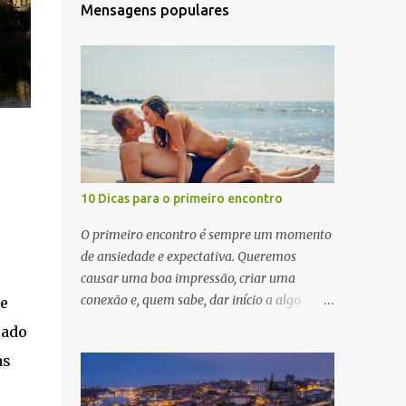
Mensagens populares
10 Dicas para o primeiro encontro
O primeiro encontro é sempre um momento
de ansiedade e expectativa. Queremos
causar uma boa impressão, criar uma
conexão e, quem sabe, dar início a algo
e
especial. Para ajudar você a se preparar para
eado
esse momento, aqui estão 10 dicas valiosas
as
para garantir que seu primeiro encontro seja
um sucesso. 1. Seja Você Mesmo A dica mais