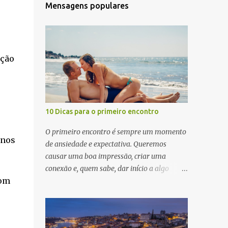
Mensagens populares
ação
10 Dicas para o primeiro encontro
O primeiro encontro é sempre um momento
enos
de ansiedade e expectativa. Queremos
causar uma boa impressão, criar uma
conexão e, quem sabe, dar início a algo
com
especial. Para ajudar você a se preparar para
esse momento, aqui estão 10 dicas valiosas
para garantir que seu primeiro encontro seja
um sucesso. 1. Seja Você Mesmo A dica mais