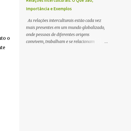
Relações Interculturais: O Que São,
Ribeira oferece uma vista incrível da Ponte
Importância e Exemplos
Luís I e de Vila Nova de Gaia iluminada,
criando o cenário ideal para uma noite
As relações interculturais estão cada vez
especial. 2. Jantar à luz das velas O Porto
mais presentes em um mundo globalizado,
tem restaurantes intimistas perfeitos para
onde pessoas de diferentes origens
to o
encontros românticos. Experimente um
convivem, trabalham e se relacionam
jantar com vista para o rio ou em espaços
nte
diariamente. Entender esse conceito é
mais escondidos pelas ruas da Baixa. A
fundamental para promover respeito,
gastronomia portuense, acompanhada por
cooperação e crescimento pessoal e
um bom vinho, garante um ambiente
profissional. O Que São Relações
inesquecível. 3. Miradouros com vistas notu...
Interculturais? As relações interculturais
acontecem quando indivíduos ou grupos de
culturas diferentes interagem entre si,
trocando valores, crenças, costumes e modos
de vida. Esse contato pode ocorrer em
ambientes pessoais, acadêmicos,
profissionais ou até em viagens e
experiências internacionais. Importância