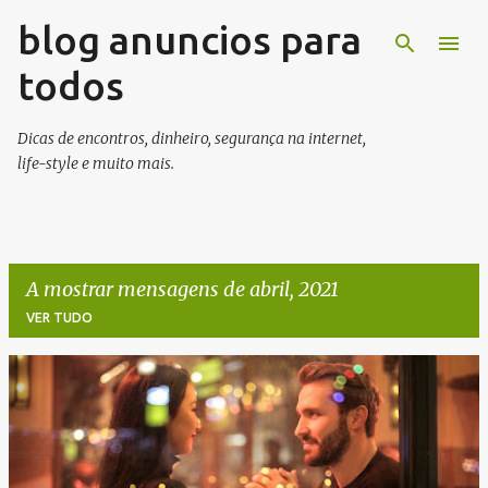
blog anuncios para
Avançar para o conteúdo principal
todos
Dicas de encontros, dinheiro, segurança na internet,
life-style e muito mais.
A mostrar mensagens de abril, 2021
VER TUDO
M
e
n
s