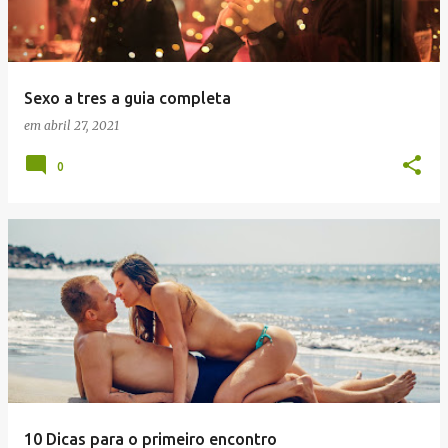
a
g
e
Sexo a tres a guia completa
n
em
abril 27, 2021
s
0
10 Dicas para o primeiro encontro